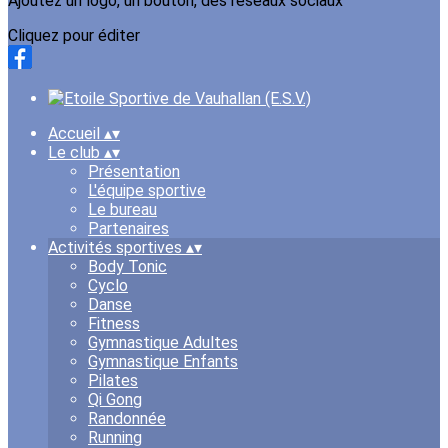
Ajoutez un logo, un bouton, des réseaux sociaux
Cliquez pour éditer
Accueil
▴
▾
Le club
▴
▾
Présentation
L'équipe sportive
Le bureau
Partenaires
Activités sportives
▴
▾
Body Tonic
Cyclo
Danse
Fitness
Gymnastique Adultes
Gymnastique Enfants
Pilates
Qi Gong
Randonnée
Running