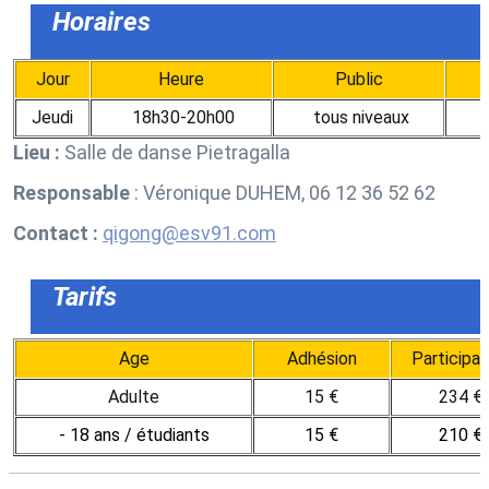
Horaires
Jour
Heure
Public
Jeudi
18h30-20h00
tous niveaux
Lieu :
Salle de danse Pietragalla
Responsable
: Véronique DUHEM, 06 12 36 52 62
Contact :
qigong@esv91.com
Tarifs
Age
Adhésion
Participat
Adulte
15 €
234 €
- 18 ans / étudiants
15 €
210 €