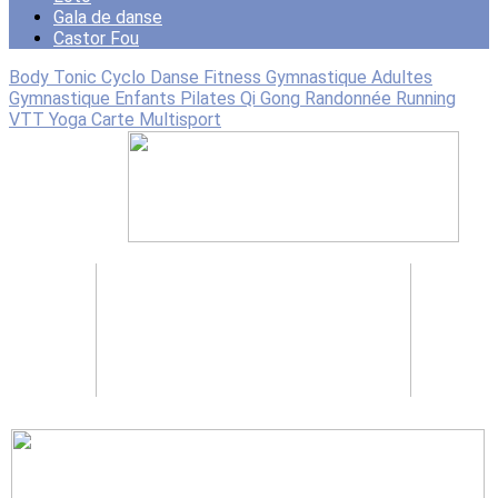
Gala de danse
Castor Fou
Body Tonic
Cyclo
Danse
Fitness
Gymnastique Adultes
Gymnastique Enfants
Pilates
Qi Gong
Randonnée
Running
VTT
Yoga
Carte Multisport