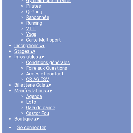
Gymnastique Enfants
Pilates
Qi Gong
Randonnée
Running
VTT
Yoga
Carte Multisport
Inscriptions
▴
▾
Stages
▴
▾
Infos utiles
▴
▾
Conditions générales
Foire aux Questions
Accès et contact
CR AG ESV
Billetterie Gala
▴
▾
Manifestations
▴
▾
Agenda
Loto
Gala de danse
Castor Fou
Boutique
▴
▾
Se connecter