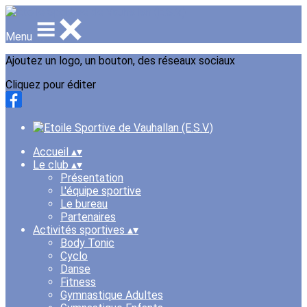
Menu
Ajoutez un logo, un bouton, des réseaux sociaux
Cliquez pour éditer
Accueil
▴
▾
Le club
▴
▾
Présentation
L'équipe sportive
Le bureau
Partenaires
Activités sportives
▴
▾
Body Tonic
Cyclo
Danse
Fitness
Gymnastique Adultes