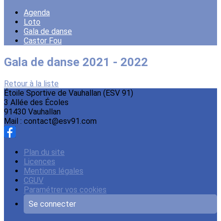
Agenda
Loto
Gala de danse
Castor Fou
Gala de danse 2021 - 2022
Retour à la liste
Étoile Sportive de Vauhallan (ESV 91)
3 Allée des Écoles
91430 Vauhallan
Mail : contact@esv91.com
Plan du site
Licences
Mentions légales
CGUV
Paramétrer vos cookies
Se connecter