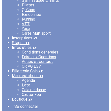
Gymnastique Enfants
Pilates
Qi Gong
Randonnée
Running
VTT
Yoga
Carte Multisport
Inscriptions
▴
▾
Stages
▴
▾
Infos utiles
▴
▾
Conditions générales
Foire aux Questions
Accès et contact
CR AG ESV
Billetterie Gala
▴
▾
Manifestations
▴
▾
Agenda
Loto
Gala de danse
Castor Fou
Boutique
▴
▾
Se connecter