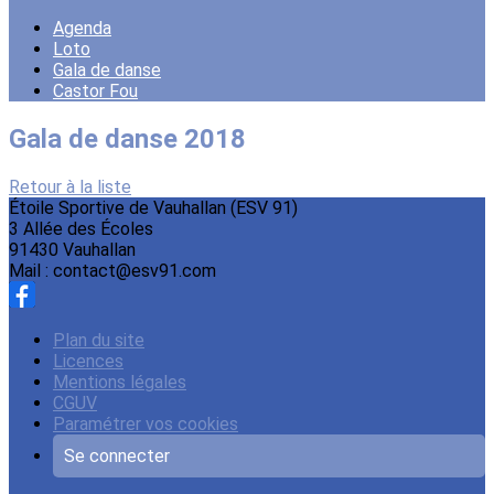
Agenda
Loto
Gala de danse
Castor Fou
Gala de danse 2018
Retour à la liste
Étoile Sportive de Vauhallan (ESV 91)
3 Allée des Écoles
91430 Vauhallan
Mail : contact@esv91.com
Plan du site
Licences
Mentions légales
CGUV
Paramétrer vos cookies
Se connecter