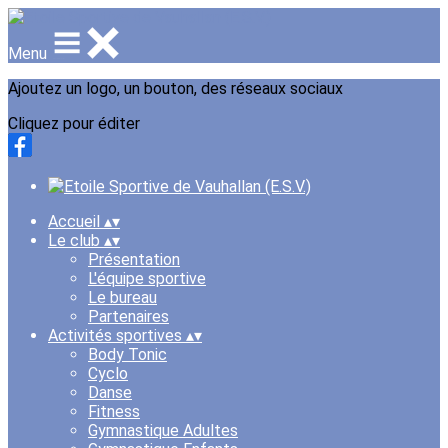
Menu
Ajoutez un logo, un bouton, des réseaux sociaux
Cliquez pour éditer
Accueil
▴
▾
Le club
▴
▾
Présentation
L'équipe sportive
Le bureau
Partenaires
Activités sportives
▴
▾
Body Tonic
Cyclo
Danse
Fitness
Gymnastique Adultes